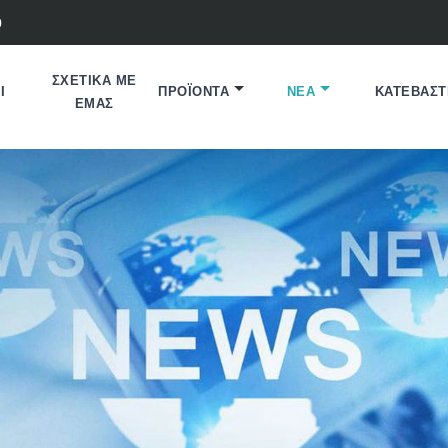
0
ΣΧΕΤΙΚΆ ΜΕ
Ι
ΠΡΟΪΌΝΤΑ
ΝΈΑ
ΚΑΤΕΒΆΣΤ
ΕΜΆΣ