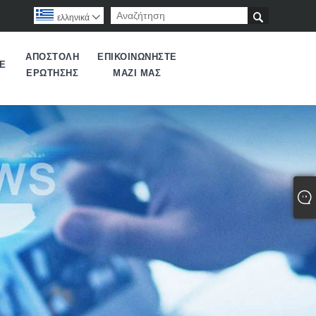

ελληνικά

ΑΠΟΣΤΟΛΉ
ΕΠΙΚΟΙΝΩΝΉΣΤΕ
Ε
ΕΡΏΤΗΣΗΣ
ΜΑΖΊ ΜΑΣ