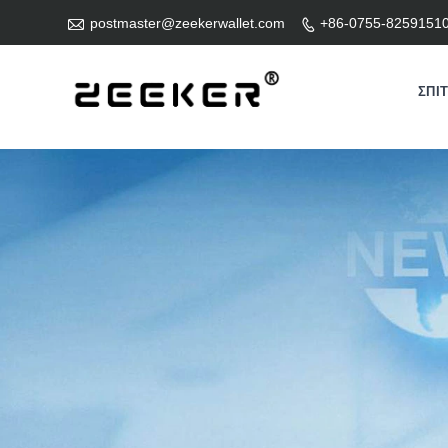

postmaster@zeekerwallet.com
+86-0755-8259151

ΣΠΊΤ